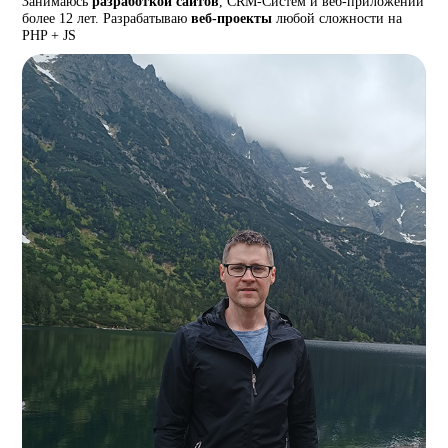
Занимаюсь
разработкой сайтов
, CRM-Систем и веб-приложений
более 12 лет. Разрабатываю
веб-проекты
любой сложности на
PHP + JS