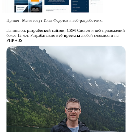
Привет! Меня зовут Илья Федотов я веб-разработчик.
Занимаюсь
разработкой сайтов
, CRM-Систем и веб-приложений
более 12 лет. Разрабатываю
веб-проекты
любой сложности на
PHP + JS