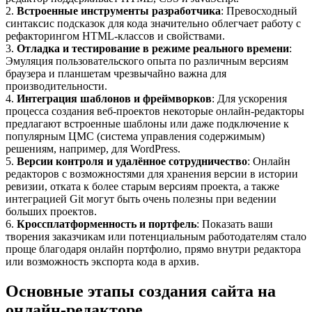
2.
Встроенные инструменты разработчика
: Превосходный
синтаксис подсказок для кода значительно облегчает работу с
рефакторингом HTML-классов и свойствами.
3.
Отладка и тестирование в режиме реального времени
:
Эмуляция пользовательского опыта по различным версиям
браузера и планшетам чрезвычайно важна для
производительности.
4.
Интеграция шаблонов и фреймворков
: Для ускорения
процесса создания веб-проектов некоторые онлайн-редакторы
предлагают встроенные шаблоны или даже подключение к
популярным ЦМС (система управления содержимым)
решениям, например, для WordPress.
5.
Версии контроля и удалённое сотрудничество
: Онлайн
редакторов с возможностями для хранения версии в истории
ревизии, отката к более старым версиям проекта, а также
интеграцией Git могут быть очень полезны при ведении
больших проектов.
6.
Кроссплатформенность и портфель
: Показать ваши
творения заказчикам или потенциальным работодателям стало
проще благодаря онлайн портфолио, прямо внутри редактора
или возможность экспорта кода в архив.
Основные этапы создания сайта на
онлайн-редакторе