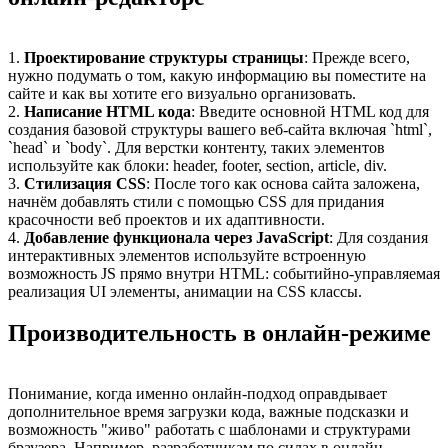
1.
Проектирование структуры страницы
: Прежде всего,
нужно подумать о том, какую информацию вы поместите на
сайте и как вы хотите его визуально организовать.
2.
Написание HTML кода
: Введите основной HTML код для
создания базовой структуры вашего веб-сайта включая `html`,
`head` и `body`. Для верстки контенту, таких элементов
используйте как блоки: header, footer, section, article, div.
3.
Стилизация CSS
: После того как основа сайта заложена,
начнём добавлять стили с помощью CSS для придания
красочности веб проектов и их адаптивности.
4.
Добавление функционала через JavaScript
: Для создания
интерактивных элементов используйте встроенную
возможность JS прямо внутри HTML: событийно-управляемая
реализация UI элементы, анимации на CSS классы.
Производительность в онлайн-режиме
Понимание, когда именно онлайн-подход оправдывает
дополнительное время загрузки кода, важные подсказки и
возможность "живо" работать с шаблонами и структурами
браузера. Например, разработчикам по силах в онлайн