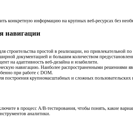
дить конкретную информацию на крупных веб-ресурсах без необх
ия навигации
ля строительства простой в реализации, но привлекательной п
бширной документацией и большим количеством предустановлен
цент на адаптивность веб-дизайна и юзабилити.
ическую навигацию. Наиболее распространенными решениями яв
обенно при работе с DOM.
для построения крупномасштабных и сложных пользовательских 
ключите в процесс A/B-тестирования, чтобы понять, какие вари
инструментов аналитики.