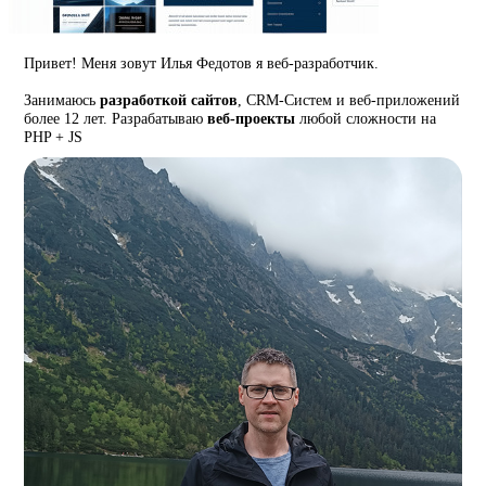
Привет! Меня зовут Илья Федотов я веб-разработчик.
Занимаюсь
разработкой сайтов
, CRM-Систем и веб-приложений
более 12 лет. Разрабатываю
веб-проекты
любой сложности на
PHP + JS