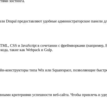
тями хостинга.
или Drupal предоставляют удобные администраторские панели дл
ML, CSS и JavaScript в сочетании с фреймворками (например, Bo
ода, такие как Webpack и Gulp.
айн-конструкторы типа Wix или Squarespace, позволяющие быстро
вными критериями успешности веб-сайта. Чтобы привлечь и уде