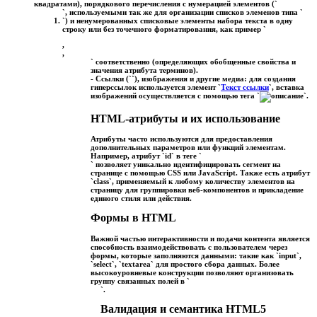
квадратами), порядкового перечисления с нумерацией элементов (`
`, используемыми так же для организации списков элеменов типа `
`) и ненумерованных списковые элементы набора текста в одну
строку или без точечного форматирования, как пример `
,
,
` соответственно (определяющих обобщенные свойства и
значения атрибута терминов).
-
Ссылки (`
`), изображения и другие медиа:
для создания
гиперссылок используется элемент `
Текст ссылки
`, вставка
изображений осуществляется с помощью тега `
`.
HTML-атрибуты и их использование
Атрибуты часто используются для предоставления
дополнительных параметров или функций элементам.
Например, атрибут `id` в теге `
` позволяет уникально идентифицировать сегмент на
странице с помощью CSS или JavaScript. Также есть атрибут
`class`, применяемый к любому количеству элементов на
страницу для группировки веб-компонентов и прикладение
единого стиля или действия.
Формы в HTML
Важной частью интерактивности и подачи контента является
способность взаимодействовать с пользователем через
формы, которые заполняются данными: такие как `input`,
`select`, `textarea` для простого сбора данных. Более
высокоуровневые конструкции позволяют организовать
группу связанных полей в `
`.
Валидация и семантика HTML5