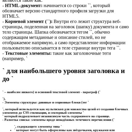
являются такие как:
-
HTML-документ:
начинается со строки ``, который
обозначает версию стандартного профиля загрузки для
HTML5.
-
Корневой элемент (``):
Внутри его лежит структура веб-
страницы, поделенная на заголовок (шапку) документа и само
тело страницы. Шапка обозначается тегом ``, обычно
содержащим метаданные и описание стилей, но не
отображаемое напрямую, а само представление информации
пользователю описывается в теле странице внутри тега ``.
-
Текстовые элементы:
такие как заголовочные теги
(например, `
` для наибольшего уровня заголовка и
до `
` – наиболее низкого) и основной текстовой элемент - параграф (`
`).
-
Элементы структуры:
дививые и сеционные блоки (тег `
`, который используется как мультископ для множества целей от создания блочных
элементов до CSS стилизации, и секторный элементы `
` который подразумевает независимую часть содержимого на странице.
-
Разметка списка:
элементы вроде ненадёжных точечного перечисления (`
`, содержащего элементы типа `
` которые могут быть оформлены как звёздочками, кружками или