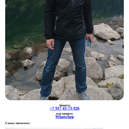
Звоните:
+7 917 43-73-926
или пишите:
WhatsApp
Самое читаемое: