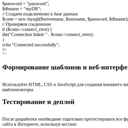
$password = "password";
$dbname = "myDB";
// Создаем подключение к базе данных
$conn = new mysqli($servername, $username, $password, $dbname)
// Проверяем соединение
if ($conn->connect_error) {
die("Connection failed: " . $conn->connect_error);
}
echo "Connected successfully";
?>
```
Формирование шаблонов и веб-интерфе
Используйте HTML, CSS и JavaScript для создания внешнего в
шаблонизаторы.
Тестирование и деплой
После разработки необходимо тщательно протестировать все ф
сайта в Интернете, используя хостинг.