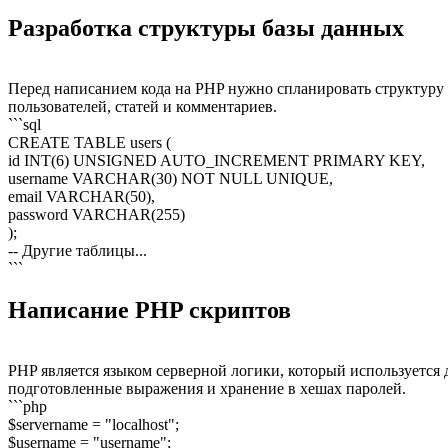
Разработка структуры базы данных
Перед написанием кода на PHP нужно спланировать структуру 
пользователей, статей и комментариев.
```sql
CREATE TABLE users (
id INT(6) UNSIGNED AUTO_INCREMENT PRIMARY KEY,
username VARCHAR(30) NOT NULL UNIQUE,
email VARCHAR(50),
password VARCHAR(255)
);
-- Другие таблицы...
```
Написание PHP скриптов
PHP является языком серверной логики, который используется 
подготовленные выражения и хранение в хешах паролей.
```php
$servername = "localhost";
$username = "username";