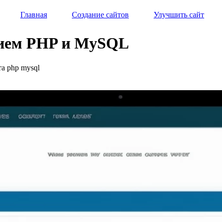
Главная
Создание сайтов
Улучшить сайт
нием PHP и MySQL
та php mysql