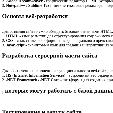
2.
Adobe Dreamweaver
- графический редактор HTML, который
3.
Notepad++ / Sublime Text
- легкие текстовые редакторы, п
Основы веб-разработки
Для создания сайта нужно обладать базовыми знаниями HTML, C
1.
HTML
- язык разметки для структурирования содержимого 
2.
CSS
- язык стилевого оформления для визуального представ
3.
JavaScript
- скриптовый язык для создания интерактивных э
Разработка серверной части сайта
Для обеспечения полноценной функциональности веб-сайта, не
1.
IIS (Internet Information Services)
- встроенный веб-сервер от
2.
.NET Framework / .NET Core
- платформы для создания пр
, которые могут работать с базой данны
Тестирование и запуск сайта