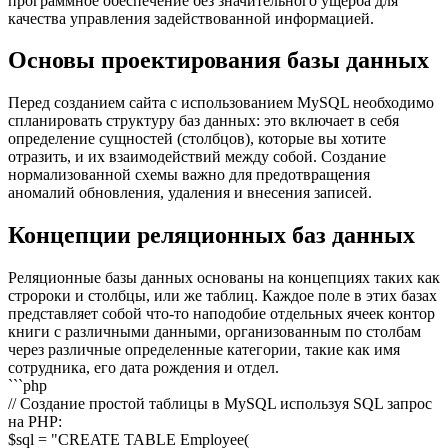
программное обеспечение без значительного ущерба для
качества управления задействованной информацией.
Основы проектирования базы данных
Перед созданием сайта с использованием MySQL необходимо
спланировать структуру баз данных: это включает в себя
определение сущностей (столбцов), которые вы хотите
отразить, и их взаимодействий между собой. Создание
нормализованной схемы важно для предотвращения
аномалий обновления, удаления и внесения записей.
Концепции реляционных баз данных
Реляционные базы данных основаны на концепциях такиx как
стророки и столбцы, или же таблиц. Каждое поле в этих базах
представляет собой что-то наподобие отдельных ячеек контор
книги с различными данными, организованным по столбам
через различные определенные категории, такие как имя
сотрудника, его дата рождения и отдел.
```php
// Создание простой таблицы в MySQL используя SQL запрос
на PHP:
$sql = "CREATE TABLE Employee(