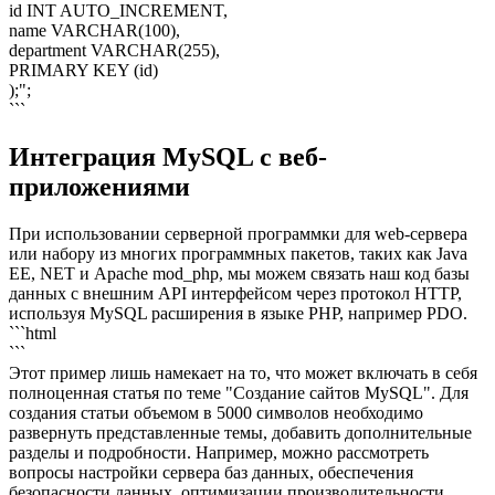
id INT AUTO_INCREMENT,
name VARCHAR(100),
department VARCHAR(255),
PRIMARY KEY (id)
);";
```
Интеграция MySQL с веб-
приложениями
При использовании серверной программки для web-сервера
или набору из многих программных пакетов, таких как Java
EE, NET и Apache mod_php, мы можем связать наш код базы
данных с внешним API интерфейсом через протокол HTTP,
используя MySQL расширения в языке PHP, например PDO.
```html
```
Этот пример лишь намекает на то, что может включать в себя
полноценная статья по теме "Создание сайтов MySQL". Для
создания статьи объемом в 5000 символов необходимо
развернуть представленные темы, добавить дополнительные
разделы и подробности. Например, можно рассмотреть
вопросы настройки сервера баз данных, обеспечения
безопасности данных, оптимизации производительности