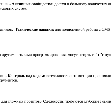
агины.-
Активные сообщества:
доступ к большому количеству о
сковых систем.
лагинов.-
Технические навыки:
для полноценной работы с CMS ж
 другими языками программирования, могут создать сайт "с нул
ала.-
Контроль над кодом:
возможность оптимизации производит
трументов.
о для сложных проектов.-
Сложность:
требуются глубокие знания