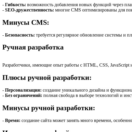
-
Гибкость:
возможность добавления новых функций через пл
-
SEO-дружественность:
многие CMS оптимизированы для пои
Минусы CMS:
-
Безопасность:
требуется регулярное обновление системы и п
Ручная разработка
Разработчики, имеющие опыт работы с HTML, CSS, JavaScript и
Плюсы ручной разработки:
-
Персонализация:
создание уникального дизайна и функцион
-
Без ограничений:
полная свобода в выборе технологий и инс
Минусы ручной разработки:
-
Время:
создание сайта может занять много времени, особенн