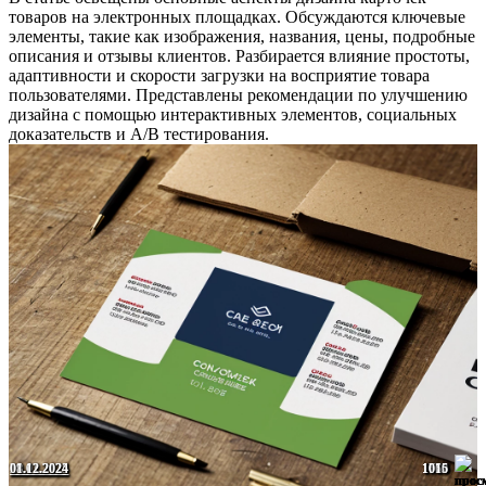
товаров на электронных площадках. Обсуждаются ключевые
элементы, такие как изображения, названия, цены, подробные
описания и отзывы клиентов. Разбирается влияние простоты,
адаптивности и скорости загрузки на восприятие товара
пользователями. Представлены рекомендации по улучшению
дизайна с помощью интерактивных элементов, социальных
доказательств и A/B тестирования.
29.01.2025
14.12.2024
29.01.2025
08.12.2024
01.12.2024
1769
1756
1620
1066
1015