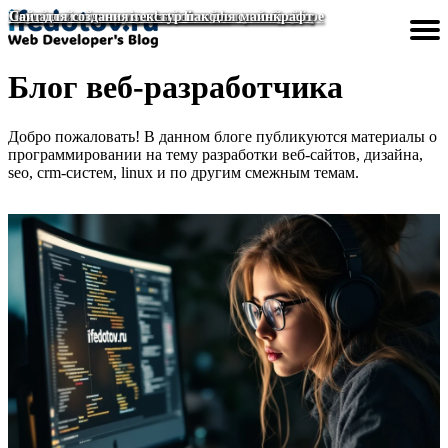
Дизайн окна регистрации на сайте красивый
Сделать исключение для сайта в яндекс браузере
Пермский техникум дизайна и технологий сайт
Создание сайта в visual studio code
Сайт для создания текстур пак для майнкрафт
Блог веб-разработчика
Разработка сайтов
Создание сайтов
Улучшить сайт
Дизайн сайта
Сделать сайт
Главная
Добро пожаловать! В данном блоге публикуются материалы о
программировании на тему разработки веб-сайтов, дизайна,
seo, crm-систем, linux и по другим смежным темам.