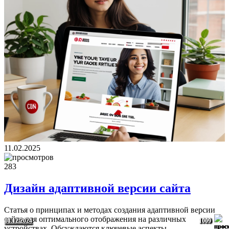
11.02.2025
283
Дизайн адаптивной версии сайта
Статья о принципах и методах создания адаптивной версии
сайта для оптимального отображения на различных
29.01.2025
14.12.2024
29.01.2025
08.12.2024
01.12.2024
1765
1751
1616
1059
1009
устройствах. Обсуждаются ключевые аспекты