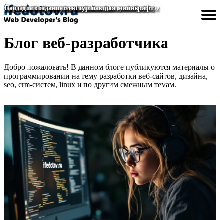
Дизайн окна регистрации на сайте красивый
Сделать исключение для сайта в яндекс браузере
Пермский техникум дизайна и технологий сайт
Создание сайта в visual studio code
Сайт для создания текстур пак для майнкрафт
Блог веб-разработчика
Разработка сайтов
Создание сайтов
Улучшить сайт
Дизайн сайта
Сделать сайт
Главная
Добро пожаловать! В данном блоге публикуются материалы о
программировании на тему разработки веб-сайтов, дизайна,
seo, crm-систем, linux и по другим смежным темам.