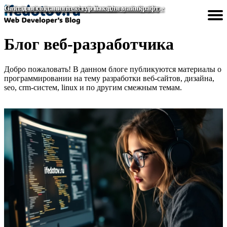
Дизайн окна регистрации на сайте красивый
Сделать исключение для сайта в яндекс браузере
Пермский техникум дизайна и технологий сайт
Создание сайта в visual studio code
Сайт для создания текстур пак для майнкрафт
Блог веб-разработчика
Разработка сайтов
Создание сайтов
Улучшить сайт
Дизайн сайта
Сделать сайт
Главная
Добро пожаловать! В данном блоге публикуются материалы о
программировании на тему разработки веб-сайтов, дизайна,
seo, crm-систем, linux и по другим смежным темам.