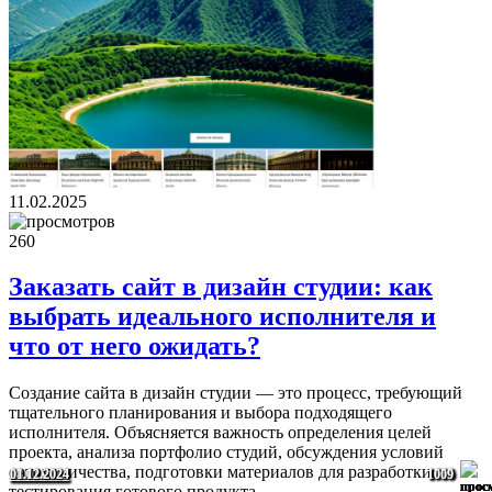
11.02.2025
260
Заказать сайт в дизайн студии: как
выбрать идеального исполнителя и
что от него ожидать?
Создание сайта в дизайн студии — это процесс, требующий
тщательного планирования и выбора подходящего
исполнителя. Объясняется важность определения целей
проекта, анализа портфолио студий, обсуждения условий
сотрудничества, подготовки материалов для разработки и
29.01.2025
14.12.2024
29.01.2025
08.12.2024
01.12.2024
1765
1751
1616
1059
1009
тестирования готового продукта.